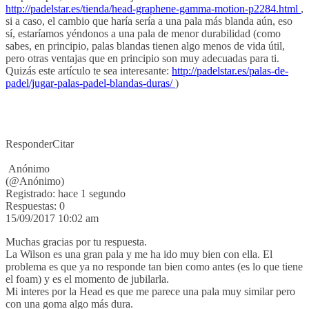
http://padelstar.es/tienda/head-graphene-gamma-motion-p2284.html
,
si a caso, el cambio que haría sería a una pala más blanda aún, eso
sí, estaríamos yéndonos a una pala de menor durabilidad (como
sabes, en principio, palas blandas tienen algo menos de vida útil,
pero otras ventajas que en principio son muy adecuadas para ti.
Quizás este artículo te sea interesante:
http://padelstar.es/palas-de-
padel/jugar-palas-padel-blandas-duras/
)
Responder
Citar
Anónimo
(@Anónimo)
Registrado: hace 1 segundo
Respuestas: 0
15/09/2017 10:02 am
Muchas gracias por tu respuesta.
La Wilson es una gran pala y me ha ido muy bien con ella. El
problema es que ya no responde tan bien como antes (es lo que tiene
el foam) y es el momento de jubilarla.
Mi interes por la Head es que me parece una pala muy similar pero
con una goma algo más dura.