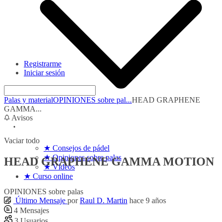
Registrarme
Iniciar sesión
Palas y material
OPINIONES sobre pal...
HEAD GRAPHENE
GAMMA...
Avisos
Vaciar todo
★ Consejos de pádel
★ Opiniones sobre palas
HEAD GRAPHENE GAMMA MOTION
★ Vídeos
★ Curso online
OPINIONES sobre palas
Último Mensaje
por
Raul D. Martin
hace 9 años
4
Mensajes
3
Usuarios