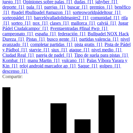
juego [1]
Opiniones sobre palas [1]
dudas [1]
jahyber [1]
deporte [1]
pala [1]
parejas [1]
buscar [1]
premios [1]
benéfico
[1]
#padel #bullpadel #amazon [1]
sorteoworldpádeltour [1]
sorteopádel [1]
barcelóvalladolidmaster2 [1]
comunidad [1]
rifa
[1]
sorteo [1]
nox [1]
clases [1]
mallorca [1]
calviá [1]
Jugar
Pádel Ciudalcampo/ [1]
#ventaentradas #final #wp [1]
campeonato [1]
españa [1]
federación [1]
Bullpadel NOX Hack
Dureza [1]
Pistas [1]
busco gente [1]
partidas valencia [1]
nivel
avanzado [1]
completar partidas [1]
pista gratis [1]
Pista de Pádel
y Pádbol [1]
starvie [1]
siux [1]
ataque [1]
nivel medio [1]
Ciudad Real [1]
pareja de padel [1]
Tipo de suela para pistas [1]
Kombat [1]
manu Martin [1]
vulcano [1]
Palas Víbora Yarara y
Kin [1]
reloj android marcador ap [1]
Saque [1]
golpeo [1]
descenso [1]
Compartir: