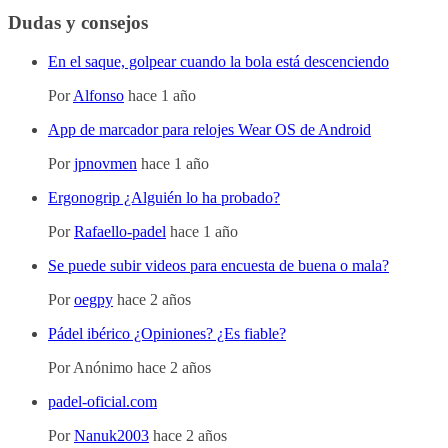
Dudas y consejos
En el saque, golpear cuando la bola está descenciendo
Por
Alfonso
hace 1 año
App de marcador para relojes Wear OS de Android
Por
jpnovmen
hace 1 año
Ergonogrip ¿Alguién lo ha probado?
Por
Rafaello-padel
hace 1 año
Se puede subir videos para encuesta de buena o mala?
Por
oegpy
hace 2 años
Pádel ibérico ¿Opiniones? ¿Es fiable?
Por
Anónimo
hace 2 años
padel-oficial.com
Por
Nanuk2003
hace 2 años