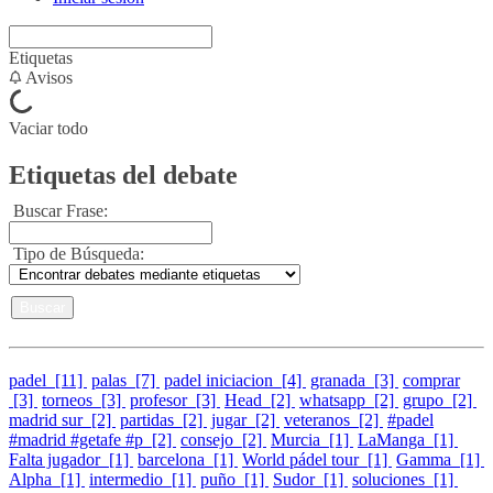
Etiquetas
Avisos
Vaciar todo
Etiquetas del debate
Buscar Frase:
Tipo de Búsqueda:
padel [11]
palas [7]
padel iniciacion [4]
granada [3]
comprar
[3]
torneos [3]
profesor [3]
Head [2]
whatsapp [2]
grupo [2]
madrid sur [2]
partidas [2]
jugar [2]
veteranos [2]
#padel
#madrid #getafe #p [2]
consejo [2]
Murcia [1]
LaManga [1]
Falta jugador [1]
barcelona [1]
World pádel tour [1]
Gamma [1]
Alpha [1]
intermedio [1]
puño [1]
Sudor [1]
soluciones [1]