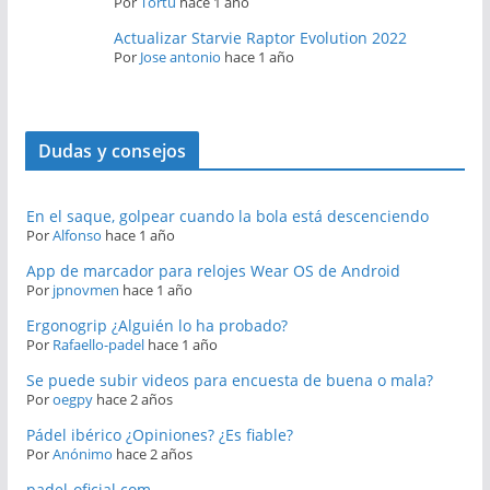
Por
Tortu
hace 1 año
Actualizar Starvie Raptor Evolution 2022
Por
Jose antonio
hace 1 año
Dudas y consejos
En el saque, golpear cuando la bola está descenciendo
Por
Alfonso
hace 1 año
App de marcador para relojes Wear OS de Android
Por
jpnovmen
hace 1 año
Ergonogrip ¿Alguién lo ha probado?
Por
Rafaello-padel
hace 1 año
Se puede subir videos para encuesta de buena o mala?
Por
oegpy
hace 2 años
Pádel ibérico ¿Opiniones? ¿Es fiable?
Por
Anónimo
hace 2 años
padel-oficial.com