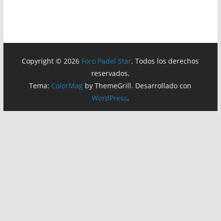
Copyright © 2026
Foro Padel Star
. Todos los derechos
reservados.
Tema:
ColorMag
by ThemeGrill. Desarrollado con
WordPress
.