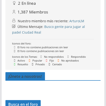
2
En línea
1,387
Miembros
Nuestro miembro más reciente:
ArturoLM
Último Mensaje:
Busco gente para jugar al
padel Ciudad Real
Iconos del foro:
El foro no contiene publicaciones sin leer
El foro contiene publicaciones sin leer
Iconos de los Temas:
No respondidos
Respondido
Activo
Popular
Fijo
No aprobados
Resuelto
Privado
Cerrado
¡Únete a nosotros!
Busca en el foro