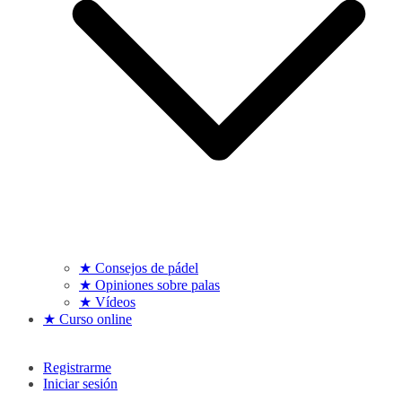
★ Consejos de pádel
★ Opiniones sobre palas
★ Vídeos
★ Curso online
Registrarme
Iniciar sesión