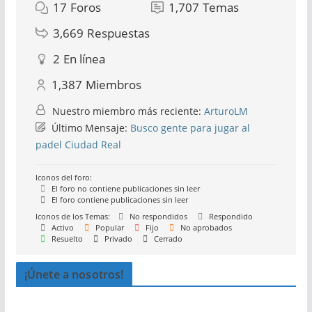
17
Foros
1,707
Temas
3,669
Respuestas
2
En línea
1,387
Miembros
Nuestro miembro más reciente:
ArturoLM
Último Mensaje:
Busco gente para jugar al
padel Ciudad Real
Iconos del foro:
El foro no contiene publicaciones sin leer
El foro contiene publicaciones sin leer
Iconos de los Temas:
No respondidos
Respondido
Activo
Popular
Fijo
No aprobados
Resuelto
Privado
Cerrado
¡Únete a nosotros!