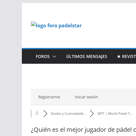
Saltar
al
contenido
FOROS
ÚLTIMOS MENSAJES
★ REVIS
Registrarme
Iniciar sesión
Dudas y Curiosidade...
WPT | World Padel T...
¿Quién es el mejor jugador de pádel d