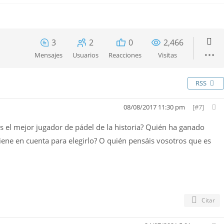
3
2
0
2,466
Mensajes
Usuarios
Reacciones
Visitas
RSS
08/08/2017 11:30 pm
[#7]
s el mejor jugador de pádel de la historia? Quién ha ganado
ene en cuenta para elegirlo? O quién pensáis vosotros que es
Citar