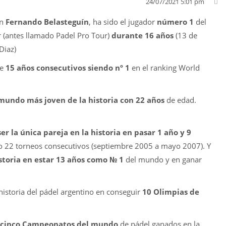
24/07/2021 5:01 pm
an
Fernando Belasteguín
, ha sido el jugador
número 1
del
 (antes llamado Padel Pro Tour)
durante 16 años
(13 de
Diaz)
de
15 años consecutivos siendo nº 1
en el ranking World
 mundo más joven de la historia con 22 años
de edad.
er la única pareja en la historia en pasar 1 año y 9
o 22 torneos consecutivos (septiembre 2005 a mayo 2007). Y
istoria en estar 13 años como № 1
del mundo y en ganar
 historia del pádel argentino en conseguir
10 Olimpias de
cinco Campeonatos del mundo
de pádel ganados en la