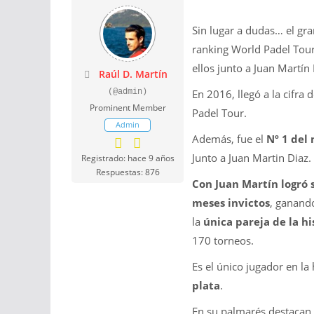
Sin lugar a dudas… el gr
ranking World Padel Tour
ellos junto a Juan Martín 
Raúl D. Martín
(@admin)
En 2016, llegó a la cifra 
Prominent Member
Padel Tour.
Admin
Además, fue el
Nº 1 del
Junto a Juan Martin Diaz.
Registrado: hace 9 años
Respuestas: 876
Con Juan Martín logró s
meses invictos
, ganand
la
única pareja de la h
170 torneos.
Es el único jugador en la
plata
.
En su palmarés destacan