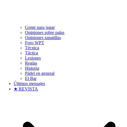
Gente para jugar
Opiniones sobre palas
Opiniones zapatillas
Foro WPT
Técnica
Táctica
Lesiones
Reglas
Historia
Pádel en general
El Bar
Últimos mensajes
★ REVISTA