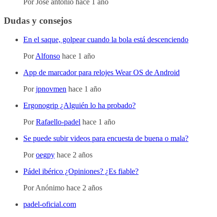
Por
Jose antonio
hace 1 año
Dudas y consejos
En el saque, golpear cuando la bola está descenciendo
Por
Alfonso
hace 1 año
App de marcador para relojes Wear OS de Android
Por
jpnovmen
hace 1 año
Ergonogrip ¿Alguién lo ha probado?
Por
Rafaello-padel
hace 1 año
Se puede subir videos para encuesta de buena o mala?
Por
oegpy
hace 2 años
Pádel ibérico ¿Opiniones? ¿Es fiable?
Por
Anónimo
hace 2 años
padel-oficial.com