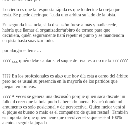
Lo cierto es que la respuesta rápida es que lo decide la oreja que
resta. Se puede decir que “cada uno arbitra su lado de la pista.
En segunda instancia, si la discusión fuese a más y nadie cede,
habría que llamar al organizador/árbitro de torneo para que
decidiera, quién seguramente hará repetir el punto y se mandendra
en pista hasta suavizar todo.
por alargar el tema…
???? ¿¿¿ quién debe cantar si el saque de rival es o no malo ??? ????
⠀⠀⠀⠀⠀⠀⠀⠀⠀
???? En los profesionales es algo que hoy día esta a cargo del árbitro
pero no es usual su presencia en la mayoría de los partidos que
juegan en torneos.
???? A veces se genera una discusión porque quien saca discute un
fallo al creer que la bola pudo haber sido buena. Es acá donde mi
argumento es solo posicional y de perspectiva. Quien mejor verá si
el pique es bueno o malo es el compañero de quien restará. También
es importante que quien tiene que devolver el saque esté al 100%
atento a seguir la jugada.