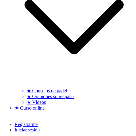
★ Consejos de pádel
★ Opiniones sobre palas
★ Vídeos
★ Curso online
Registrarme
Iniciar sesión