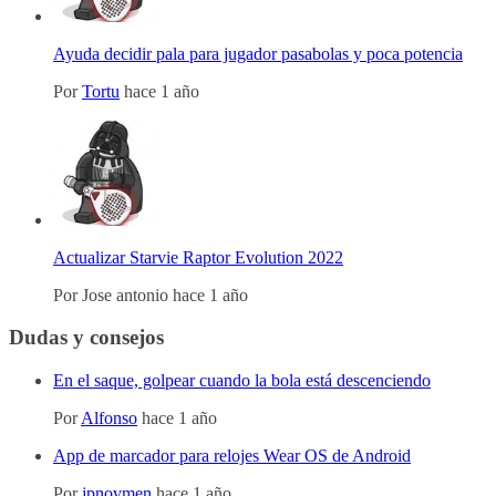
Ayuda decidir pala para jugador pasabolas y poca potencia
Por
Tortu
hace 1 año
Actualizar Starvie Raptor Evolution 2022
Por
Jose antonio
hace 1 año
Dudas y consejos
En el saque, golpear cuando la bola está descenciendo
Por
Alfonso
hace 1 año
App de marcador para relojes Wear OS de Android
Por
jpnovmen
hace 1 año