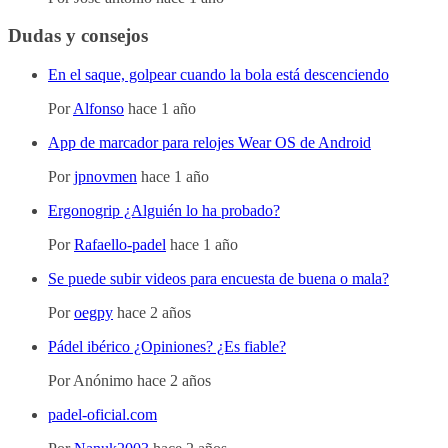
Dudas y consejos
En el saque, golpear cuando la bola está descenciendo
Por
Alfonso
hace 1 año
App de marcador para relojes Wear OS de Android
Por
jpnovmen
hace 1 año
Ergonogrip ¿Alguién lo ha probado?
Por
Rafaello-padel
hace 1 año
Se puede subir videos para encuesta de buena o mala?
Por
oegpy
hace 2 años
Pádel ibérico ¿Opiniones? ¿Es fiable?
Por
Anónimo
hace 2 años
padel-oficial.com