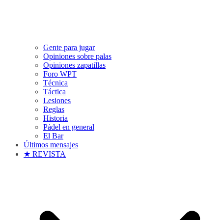
Gente para jugar
Opiniones sobre palas
Opiniones zapatillas
Foro WPT
Técnica
Táctica
Lesiones
Reglas
Historia
Pádel en general
El Bar
Últimos mensajes
★ REVISTA