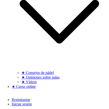
★ Consejos de pádel
★ Opiniones sobre palas
★ Vídeos
★ Curso online
Registrarme
Iniciar sesión