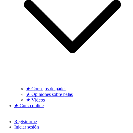
★ Consejos de pádel
★ Opiniones sobre palas
★ Vídeos
★ Curso online
Registrarme
Iniciar sesión