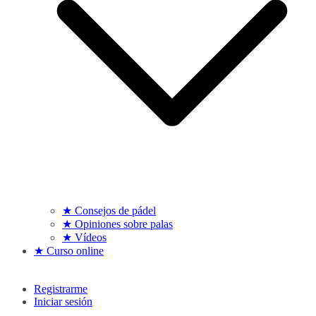
★ Consejos de pádel
★ Opiniones sobre palas
★ Vídeos
★ Curso online
Registrarme
Iniciar sesión