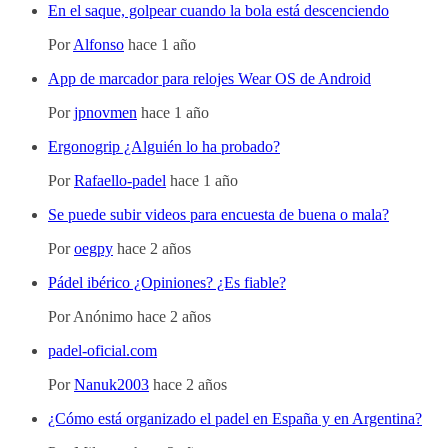
En el saque, golpear cuando la bola está descenciendo
Por
Alfonso
hace 1 año
App de marcador para relojes Wear OS de Android
Por
jpnovmen
hace 1 año
Ergonogrip ¿Alguién lo ha probado?
Por
Rafaello-padel
hace 1 año
Se puede subir videos para encuesta de buena o mala?
Por
oegpy
hace 2 años
Pádel ibérico ¿Opiniones? ¿Es fiable?
Por
Anónimo
hace 2 años
padel-oficial.com
Por
Nanuk2003
hace 2 años
¿Cómo está organizado el padel en España y en Argentina?