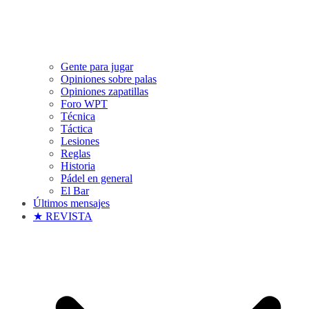
Gente para jugar
Opiniones sobre palas
Opiniones zapatillas
Foro WPT
Técnica
Táctica
Lesiones
Reglas
Historia
Pádel en general
El Bar
Últimos mensajes
★ REVISTA