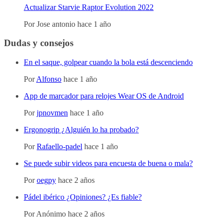
Actualizar Starvie Raptor Evolution 2022
Por
Jose antonio
hace 1 año
Dudas y consejos
En el saque, golpear cuando la bola está descenciendo
Por
Alfonso
hace 1 año
App de marcador para relojes Wear OS de Android
Por
jpnovmen
hace 1 año
Ergonogrip ¿Alguién lo ha probado?
Por
Rafaello-padel
hace 1 año
Se puede subir videos para encuesta de buena o mala?
Por
oegpy
hace 2 años
Pádel ibérico ¿Opiniones? ¿Es fiable?
Por
Anónimo
hace 2 años