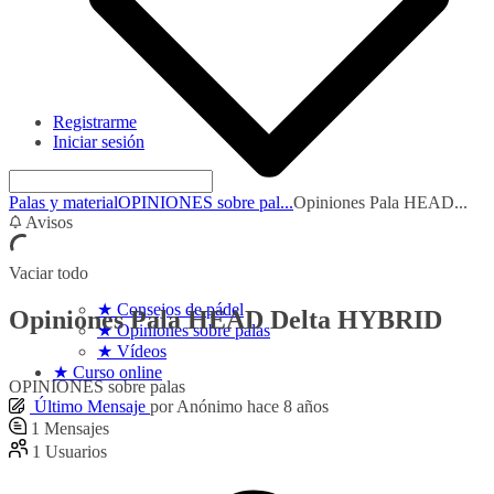
Registrarme
Iniciar sesión
Palas y material
OPINIONES sobre pal...
Opiniones Pala HEAD...
Avisos
Vaciar todo
★ Consejos de pádel
Opiniones Pala HEAD Delta HYBRID
★ Opiniones sobre palas
★ Vídeos
★ Curso online
OPINIONES sobre palas
Último Mensaje
por
Anónimo
hace 8 años
1
Mensajes
1
Usuarios