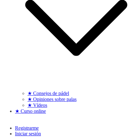
★ Consejos de pádel
★ Opiniones sobre palas
★ Vídeos
★ Curso online
Registrarme
Iniciar sesión