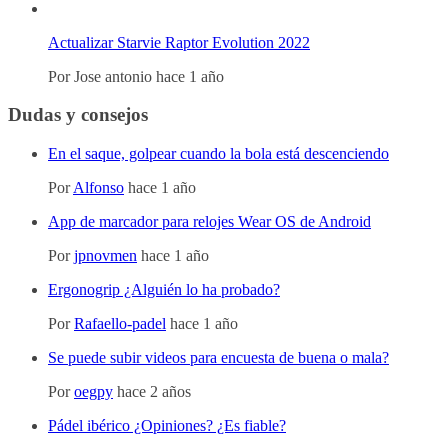
Actualizar Starvie Raptor Evolution 2022
Por
Jose antonio
hace 1 año
Dudas y consejos
En el saque, golpear cuando la bola está descenciendo
Por
Alfonso
hace 1 año
App de marcador para relojes Wear OS de Android
Por
jpnovmen
hace 1 año
Ergonogrip ¿Alguién lo ha probado?
Por
Rafaello-padel
hace 1 año
Se puede subir videos para encuesta de buena o mala?
Por
oegpy
hace 2 años
Pádel ibérico ¿Opiniones? ¿Es fiable?