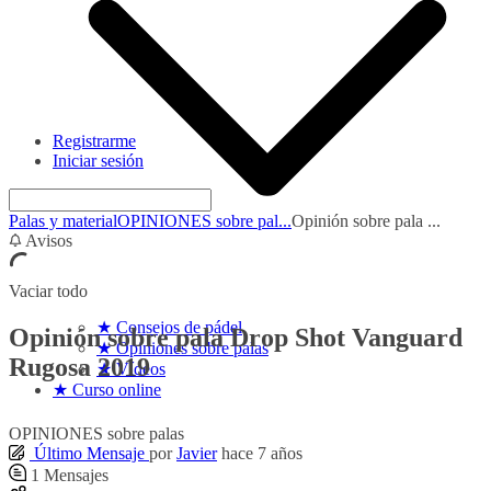
Registrarme
Iniciar sesión
Palas y material
OPINIONES sobre pal...
Opinión sobre pala ...
Avisos
Vaciar todo
★ Consejos de pádel
Opinión sobre pala Drop Shot Vanguard
★ Opiniones sobre palas
Rugosa 2019
★ Vídeos
★ Curso online
OPINIONES sobre palas
Último Mensaje
por
Javier
hace 7 años
1
Mensajes