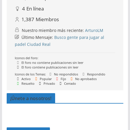
4
En línea
1,387
Miembros
Nuestro miembro más reciente:
ArturoLM
Último Mensaje:
Busco gente para jugar al
padel Ciudad Real
Iconos del foro:
El foro no contiene publicaciones sin leer
El foro contiene publicaciones sin leer
Iconos de los Temas:
No respondidos
Respondido
Activo
Popular
Fijo
No aprobados
Resuelto
Privado
Cerrado
¡Únete a nosotros!