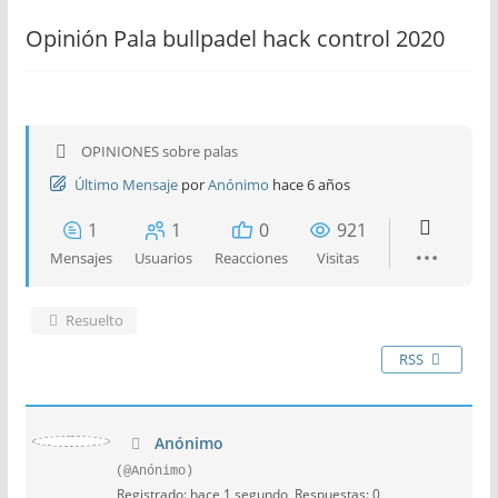
Opinión Pala bullpadel hack control 2020
OPINIONES sobre palas
Último Mensaje
por
Anónimo
hace 6 años
1
1
0
921
Mensajes
Usuarios
Reacciones
Visitas
Resuelto
RSS
Anónimo
(@Anónimo)
Registrado: hace 1 segundo
Respuestas: 0