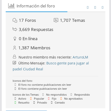
Información del foro
17
Foros
1,707
Temas
3,669
Respuestas
0
En línea
1,387
Miembros
Nuestro miembro más reciente:
ArturoLM
Último Mensaje:
Busco gente para jugar al
padel Ciudad Real
Iconos del foro:
El foro no contiene publicaciones sin leer
El foro contiene publicaciones sin leer
Iconos de los Temas:
No respondidos
Respondido
Activo
Popular
Fijo
No aprobados
Resuelto
Privado
Cerrado