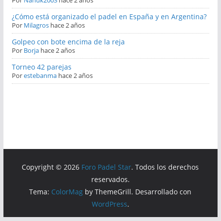
Por
Nanuk2003
hace 2 años
¿Cómo está organizado el padel en España y en Argentina?
Por
Milagros
hace 2 años
Golpeo con bote encima de la reja
Por
Borja
hace 2 años
Torneo 42 parejas
Por
estebanma
hace 2 años
Copyright © 2026
Foro Padel Star
. Todos los derechos
reservados.
Tema:
ColorMag
by ThemeGrill. Desarrollado con
WordPress
.