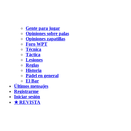
Gente para jugar
Opiniones sobre palas
Opiniones zapatillas
Foro WPT
Técnica
Táctica
Lesiones
Reglas
Historia
Pádel en general
El Bar
Últimos mensajes
Registrarme
Iniciar sesión
★ REVISTA