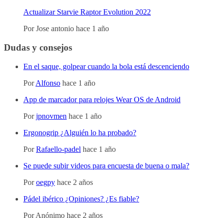
Actualizar Starvie Raptor Evolution 2022
Por
Jose antonio
hace 1 año
Dudas y consejos
En el saque, golpear cuando la bola está descenciendo
Por
Alfonso
hace 1 año
App de marcador para relojes Wear OS de Android
Por
jpnovmen
hace 1 año
Ergonogrip ¿Alguién lo ha probado?
Por
Rafaello-padel
hace 1 año
Se puede subir videos para encuesta de buena o mala?
Por
oegpy
hace 2 años
Pádel ibérico ¿Opiniones? ¿Es fiable?
Por
Anónimo
hace 2 años