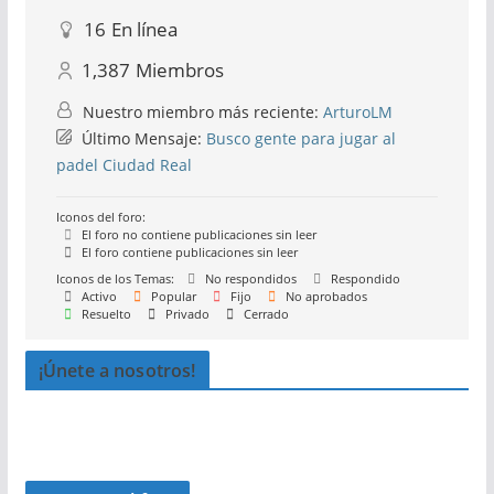
16
En línea
1,387
Miembros
Nuestro miembro más reciente:
ArturoLM
Último Mensaje:
Busco gente para jugar al
padel Ciudad Real
Iconos del foro:
El foro no contiene publicaciones sin leer
El foro contiene publicaciones sin leer
Iconos de los Temas:
No respondidos
Respondido
Activo
Popular
Fijo
No aprobados
Resuelto
Privado
Cerrado
¡Únete a nosotros!