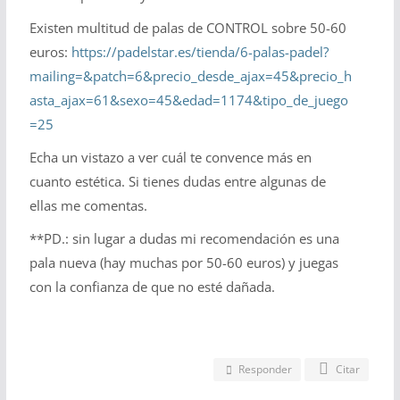
Existen multitud de palas de CONTROL sobre 50-60
euros:
https://padelstar.es/tienda/6-palas-padel?
mailing=&patch=6&precio_desde_ajax=45&precio_h
asta_ajax=61&sexo=45&edad=1174&tipo_de_juego
=25
Echa un vistazo a ver cuál te convence más en
cuanto estética. Si tienes dudas entre algunas de
ellas me comentas.
**PD.: sin lugar a dudas mi recomendación es una
pala nueva (hay muchas por 50-60 euros) y juegas
con la confianza de que no esté dañada.
Responder
Citar