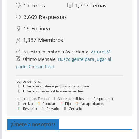
17
Foros
1,707
Temas
3,669
Respuestas
19
En línea
1,387
Miembros
Nuestro miembro más reciente:
ArturoLM
Último Mensaje:
Busco gente para jugar al
padel Ciudad Real
Iconos del foro:
El foro no contiene publicaciones sin leer
El foro contiene publicaciones sin leer
Iconos de los Temas:
No respondidos
Respondido
Activo
Popular
Fijo
No aprobados
Resuelto
Privado
Cerrado
¡Únete a nosotros!