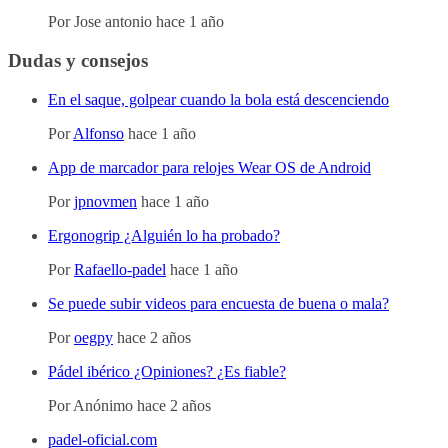
Por
Jose antonio
hace 1 año
Dudas y consejos
En el saque, golpear cuando la bola está descenciendo
Por
Alfonso
hace 1 año
App de marcador para relojes Wear OS de Android
Por
jpnovmen
hace 1 año
Ergonogrip ¿Alguién lo ha probado?
Por
Rafaello-padel
hace 1 año
Se puede subir videos para encuesta de buena o mala?
Por
oegpy
hace 2 años
Pádel ibérico ¿Opiniones? ¿Es fiable?
Por
Anónimo
hace 2 años
padel-oficial.com