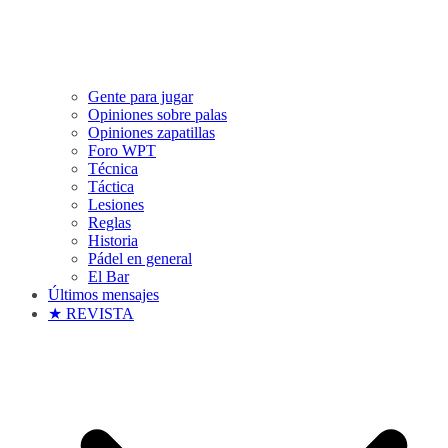
Gente para jugar
Opiniones sobre palas
Opiniones zapatillas
Foro WPT
Técnica
Táctica
Lesiones
Reglas
Historia
Pádel en general
El Bar
Últimos mensajes
★ REVISTA