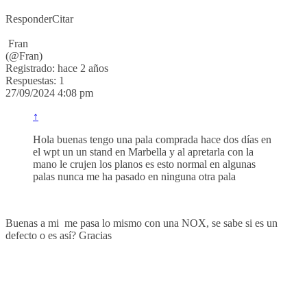
Responder
Citar
Fran
(@Fran)
Registrado: hace 2 años
Respuestas: 1
27/09/2024 4:08 pm
↑
Hola buenas tengo una pala comprada hace dos días en
el wpt un un stand en Marbella y al apretarla con la
mano le crujen los planos es esto normal en algunas
palas nunca me ha pasado en ninguna otra pala
Buenas a mi me pasa lo mismo con una NOX, se sabe si es un
defecto o es así? Gracias