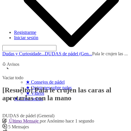
Registrarme
Iniciar sesión
Dudas y Curiosidade...
DUDAS de pádel (Gen...
Pala le crujen las ...
Avisos
Vaciar todo
★ Consejos de pádel
★ Opiniones sobre palas
[Resuelto]
Pala le crujen las caras al
★ Vídeos
apretarlas con la mano
★ Curso online
DUDAS de pádel (General)
Último Mensaje
por
Anónimo
hace 1 segundo
5
Mensajes