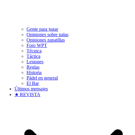
Gente para jugar
Opiniones sobre palas
Opiniones zapatillas
Foro WPT
Técnica
Táctica
Lesiones
Reglas
Historia
Pádel en general
El Bar
Últimos mensajes
★ REVISTA