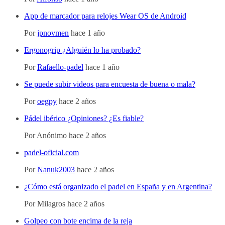
App de marcador para relojes Wear OS de Android
Por
jpnovmen
hace 1 año
Ergonogrip ¿Alguién lo ha probado?
Por
Rafaello-padel
hace 1 año
Se puede subir videos para encuesta de buena o mala?
Por
oegpy
hace 2 años
Pádel ibérico ¿Opiniones? ¿Es fiable?
Por
Anónimo
hace 2 años
padel-oficial.com
Por
Nanuk2003
hace 2 años
¿Cómo está organizado el padel en España y en Argentina?
Por
Milagros
hace 2 años
Golpeo con bote encima de la reja