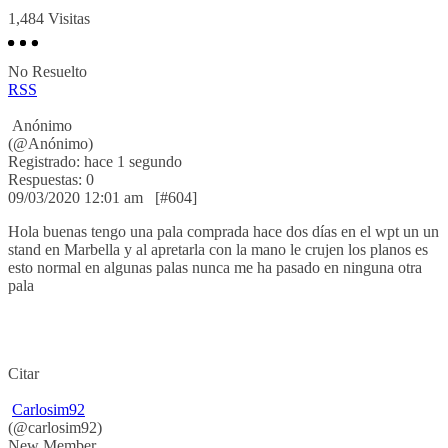
1,484
Visitas
No Resuelto
RSS
Anónimo
(@Anónimo)
Registrado: hace 1 segundo
Respuestas: 0
09/03/2020 12:01 am
[#604]
Hola buenas tengo una pala comprada hace dos días en el wpt un un
stand en Marbella y al apretarla con la mano le crujen los planos es
esto normal en algunas palas nunca me ha pasado en ninguna otra
pala
Citar
Carlosim92
(@carlosim92)
New Member