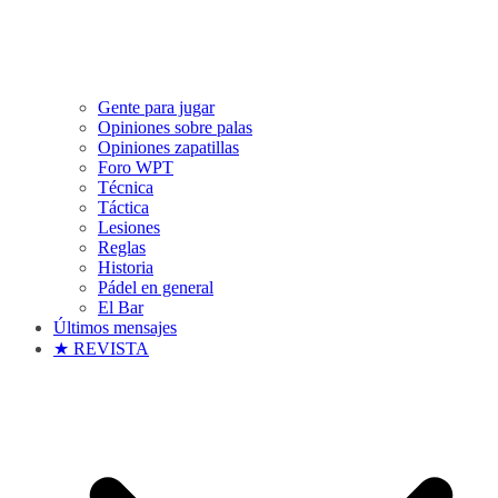
Gente para jugar
Opiniones sobre palas
Opiniones zapatillas
Foro WPT
Técnica
Táctica
Lesiones
Reglas
Historia
Pádel en general
El Bar
Últimos mensajes
★ REVISTA