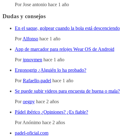
Por
Jose antonio
hace 1 año
Dudas y consejos
En el saque, golpear cuando la bola está descenciendo
Por
Alfonso
hace 1 año
App de marcador para relojes Wear OS de Android
Por
jpnovmen
hace 1 año
Ergonogrip ¿Alguién lo ha probado?
Por
Rafaello-padel
hace 1 año
Se puede subir videos para encuesta de buena o mala?
Por
oegpy
hace 2 años
Pádel ibérico ¿Opiniones? ¿Es fiable?
Por
Anónimo
hace 2 años
padel-oficial.com