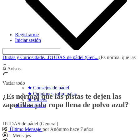
Registrarme
Iniciar sesión
Dudas y Curiosidade...
DUDAS de pádel (Gen...
¿Es normal que las
...
Avisos
Vaciar todo
★ Consejos de pádel
★ Opiniones sobre palas
¿Es normal que las pistas te dejen las
★ Vídeos
zapatillas y la ropa llena de polvo azul?
★ Curso online
DUDAS de pádel (General)
Último Mensaje
por
Anónimo
hace 7 años
1
Mensajes