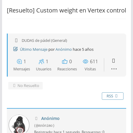
[Resuelto]
Custom weight en Vertex control
DUDAS de pádel (General)
Último Mensaje
por
Anónimo
hace 5 años
1
1
0
611
Mensajes
Usuarios
Reacciones
Visitas
No Resuelto
RSS
Anónimo
(@Anónimo)
Registrado: hace 1 segundo
Respuestas: 0