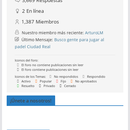
3,669
Respuestas
2
En línea
1,387
Miembros
Nuestro miembro más reciente:
ArturoLM
Último Mensaje:
Busco gente para jugar al
padel Ciudad Real
Iconos del foro:
El foro no contiene publicaciones sin leer
El foro contiene publicaciones sin leer
Iconos de los Temas:
No respondidos
Respondido
Activo
Popular
Fijo
No aprobados
Resuelto
Privado
Cerrado
¡Únete a nosotros!