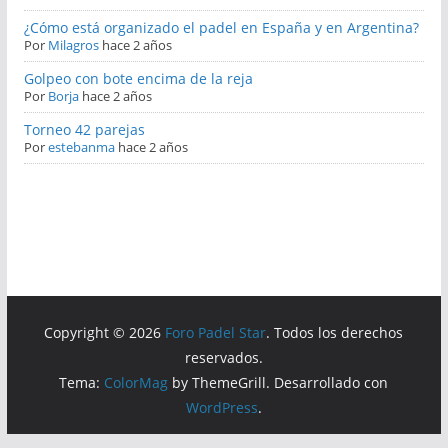
¿Cómo está organizado el padel en España y en Argentina?
Por
Milagros
hace 2 años
Golpeo con bote encima de la reja
Por
Borja
hace 2 años
Torneo 42 parejas
Por
estebanma
hace 2 años
Copyright © 2026
Foro Padel Star
. Todos los derechos
reservados.
Tema:
ColorMag
by ThemeGrill. Desarrollado con
WordPress
.