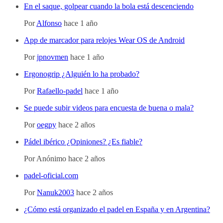
En el saque, golpear cuando la bola está descenciendo
Por
Alfonso
hace 1 año
App de marcador para relojes Wear OS de Android
Por
jpnovmen
hace 1 año
Ergonogrip ¿Alguién lo ha probado?
Por
Rafaello-padel
hace 1 año
Se puede subir videos para encuesta de buena o mala?
Por
oegpy
hace 2 años
Pádel ibérico ¿Opiniones? ¿Es fiable?
Por
Anónimo
hace 2 años
padel-oficial.com
Por
Nanuk2003
hace 2 años
¿Cómo está organizado el padel en España y en Argentina?