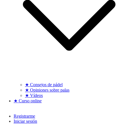
★ Consejos de pádel
★ Opiniones sobre palas
★ Vídeos
★ Curso online
Registrarme
Iniciar sesión