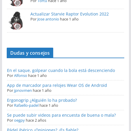
Por
Tortu
hace 1 año
Actualizar Starvie Raptor Evolution 2022
Por
Jose antonio
hace 1 año
Dudas y consejos
En el saque, golpear cuando la bola está descenciendo
Por
Alfonso
hace 1 año
App de marcador para relojes Wear OS de Android
Por
jpnovmen
hace 1 año
Ergonogrip ¿Alguién lo ha probado?
Por
Rafaello-padel
hace 1 año
Se puede subir videos para encuesta de buena o mala?
Por
oegpy
hace 2 años
Pádel ibérico ¿Opiniones? ¿Es fiable?