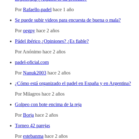
Por
Rafaello-padel
hace 1 año
Se puede subir videos para encuesta de buena o mala?
Por
oegpy
hace 2 años
Pádel ibérico ¿Opiniones? ¿Es fiable?
Por
Anónimo
hace 2 años
padel-oficial.com
Por
Nanuk2003
hace 2 años
¿Cómo está organizado el padel en España y en Argentina?
Por
Milagros
hace 2 años
Golpeo con bote encima de la reja
Por
Borja
hace 2 años
Torneo 42 parejas
Por
estebanma
hace 2 años