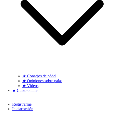
★ Consejos de pádel
★ Opiniones sobre palas
★ Vídeos
★ Curso online
Registrarme
Iniciar sesión