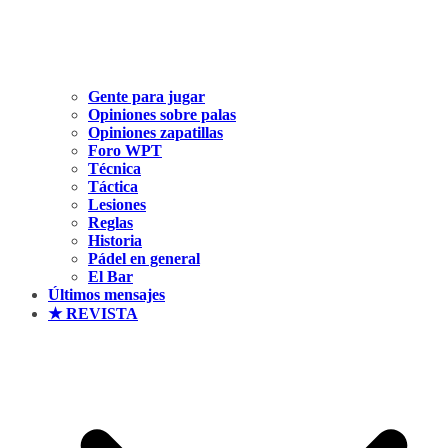
Gente para jugar
Opiniones sobre palas
Opiniones zapatillas
Foro WPT
Técnica
Táctica
Lesiones
Reglas
Historia
Pádel en general
El Bar
Últimos mensajes
★ REVISTA